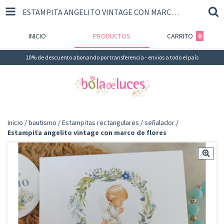
ESTAMPITA ANGELITO VINTAGE CON MARCO DE FLORES
INICIO
PRODUCTOS
CARRITO
0
10% de descuento abonando por transferencia - envios a todo el país
Inicio
/
bautismo
/
Estampitas rectangulares / señalador
/
Estampita angelito vintage con marco de flores