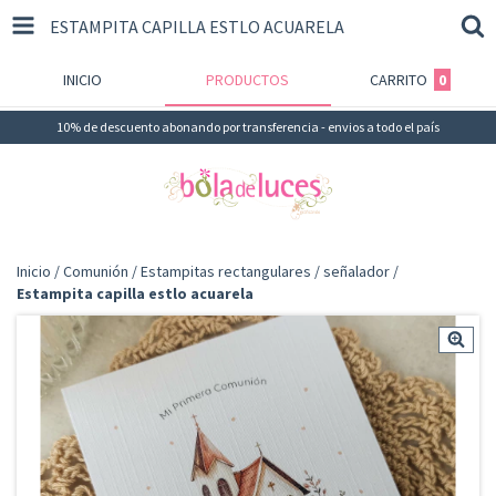
ESTAMPITA CAPILLA ESTLO ACUARELA
INICIO
PRODUCTOS
CARRITO
0
10% de descuento abonando por transferencia - envios a todo el país
Inicio
/
Comunión
/
Estampitas rectangulares / señalador
/
Estampita capilla estlo acuarela