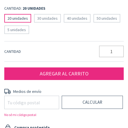
CANTIDAD:
20 UNIDADES
20 unidades
30 unidades
40 unidades
50 unidades
5 unidades
CANTIDAD
CAMBIAR CP
Entregas para el CP:
Medios de envío
CALCULAR
No sé mi código postal
Compra protegida