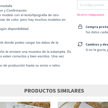
 medalla
on y Confirmación
No sé mi código postal
 modelo con el texto/tipografia de otro
biar de color, pero hay muchos modelos en
Compra prot
egún disponibilidad.
Tus datos cuid
 link donde podes cargar los datos de la
Cambios y de
Si no te gusta,
eño te enviare una muestra de la estampita. Es
sten correctos y bien escritos. Una vez
o de producción hasta su envio o retiro.
PRODUCTOS SIMILARES