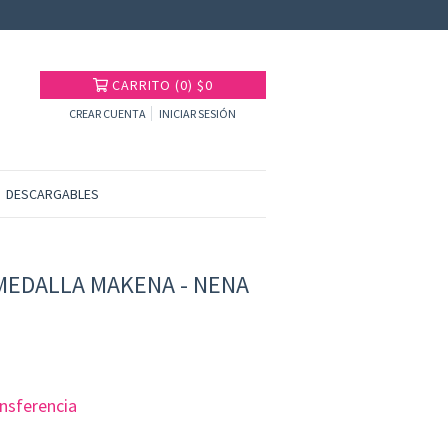
CARRITO
(
0
)
$0
CREAR CUENTA
INICIAR SESIÓN
DESCARGABLES
MEDALLA MAKENA - NENA
ansferencia