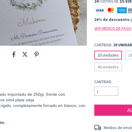
24
CUOTAS DE
$5.829
10% de descuento
p
VER MEDIOS DE PAGO
CANTIDAD:
20 UNIDA
20 unidades
2
40 unidades
CANTIDAD
ado importado de 250gr, frente con
e simil plata vieja
rigido, completamente forrado en blanco, con
as.
Entregas para el CP:
Medios de enví