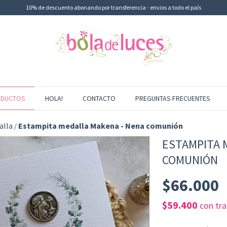
10% de descuento abonando por transferencia - envios a todo el país
DUCTOS
HOLA!
CONTACTO
PREGUNTAS FRECUENTES
alla
Estampita medalla Makena - Nena comunión
/
ESTAMPITA 
COMUNIÓN
$66.000
$59.400
con
tr