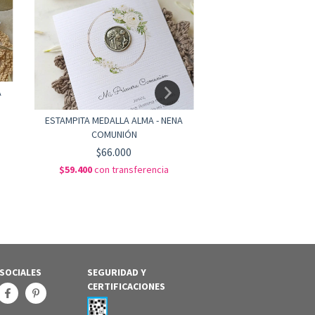
A
ESTAMPITA MEDALLA 
ANGEL QUER
ESTAMPITA MEDALLA ALMA - NENA
$66.000
COMUNIÓN
$59.400
con
trans
$66.000
$59.400
con
transferencia
 SOCIALES
SEGURIDAD Y
CERTIFICACIONES