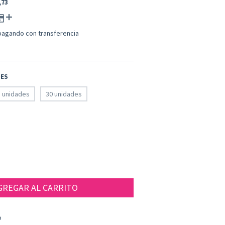
,73
agando con transferencia
DES
5 unidades
30 unidades
CAMBIAR CP
o