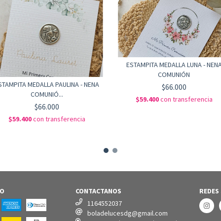
ESTAMPITA MEDALLA LUNA - NEN
COMUNIÓN
STAMPITA MEDALLA PAULINA - NENA
$66.000
COMUNIÓ...
$59.400
con
transferencia
$66.000
$59.400
con
transferencia
GO
CONTACTANOS
REDES
1164552037
boladelucesdg@gmail.com