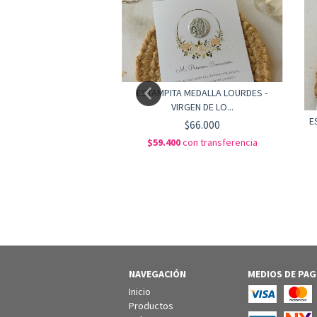
ESTAMPITA MEDALLA LOURDES -
VIRGEN DE LO...
EDALLA MARIANA - NENA
E
COMUNIÓ...
$66.000
$66.000
$59.400
con
transferencia
0
con
transferencia
NAVEGACIÓN
MEDIOS DE PA
Inicio
Productos